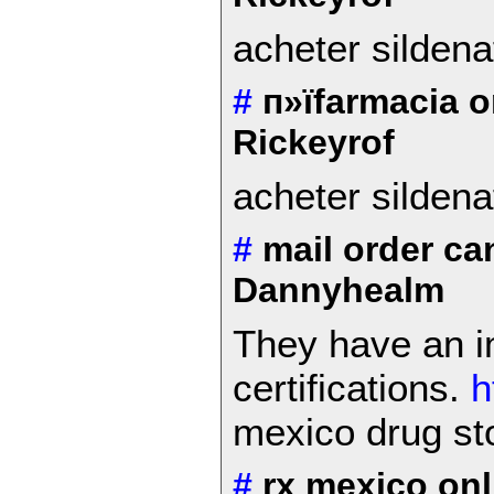
acheter silden
#
п»їfarmacia o
Rickeyrof
acheter silden
#
mail order c
Dannyhealm
They have an im
certifications.
h
mexico drug st
#
rx mexico on