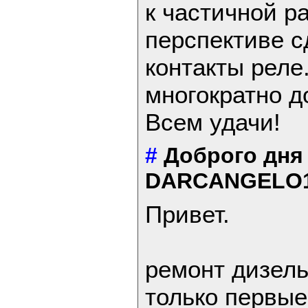
к частичной р
перспективе с
контакты реле
многократно д
Всем удачи!
#
Доброго дн
DARCANGELO
Привет.
ремонт дизель
только первые