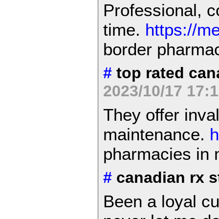
Professional, c
time.
https://m
border pharmac
#
top rated can
2023/10/17 17:
They offer inva
maintenance.
h
pharmacies in 
#
canadian rx 
Been a loyal c