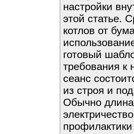
настройки вну
этой статье. 
котлов от бум
использование
готовый шабл
требования к 
сеанс состоит
из строя и по
Обычно длина
электричеств
профилактики