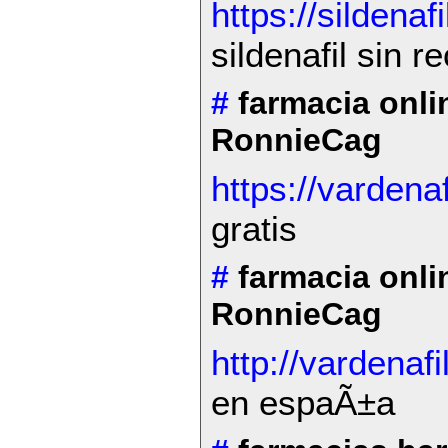
https://sildenaf
sildenafil sin r
#
farmacia onl
RonnieCag
https://vardenaf
gratis
#
farmacia onli
RonnieCag
http://vardenafi
en espaÃ±a