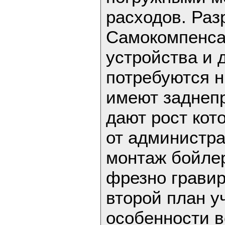
расходов. Раз
Самокомпенса
устройства и 
потребуются н
имеют заднеп
дают рост кот
от администра
монтаж бойле
фрезно гравир
второй план у
особенности 