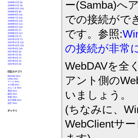
ー(Samba)へ
2008年12月 (6)
2008年11月 (9)
2008年10月 (16)
2008年9月 (8)
での接続がで
2008年8月 (14)
2008年7月 (16)
2008年6月 (14)
2008年5月 (11)
2008年4月 (14)
です。参照:
W
2008年3月 (7)
2008年2月 (11)
2008年1月 (7)
2007年12月 (7)
2007年11月 (12)
の接続が非常
2007年10月 (13)
2007年9月 (16)
2007年8月 (6)
2007年7月 (3)
2007年6月 (7)
2007年5月 (2)
WebDAVを
2007年4月 (4)
日記カテゴリ
アント側のWeb
Blender
(rss)
Unity
(rss)
ゲーム
(rss)
その他
(rss)
わんくま
(rss)
いましょう。
英語
(rss)
戯言
(rss)
技術
(rss)
自己啓発
(rss)
設計
(rss)
(ちなみに、Wind
ギャラリ
WebClien