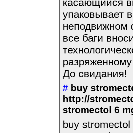
касающийся в
упаковывает в
неподвижном 
все баги внос
технологическ
разряженному
До свидания!
#
buy stromect
http://stromec
stromectol 6 m
buy stromecto