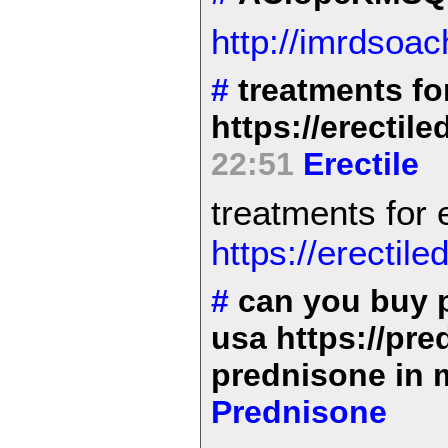
http://imrdsoa
#
treatments fo
https://erectil
22:51
Erectile
treatments for 
https://erectile
#
can you buy p
usa https://pred
prednisone in
Prednisone