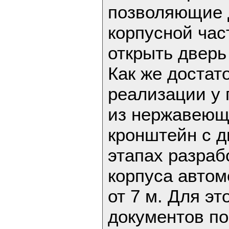
позволяющие 
корпусной час
открыть дверь
Как же достат
реализации у
из нержавеющ
кронштейн с 
этапах разраб
корпуса автом
от 7 м. Для э
документов по