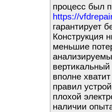
процесс был п
https://vfdrepair
гарантирует б
Конструкция 
меньшие потер
анализируемы
вертикальный 
вполне хватит
правил устрой
плохой электр
наличии опыт