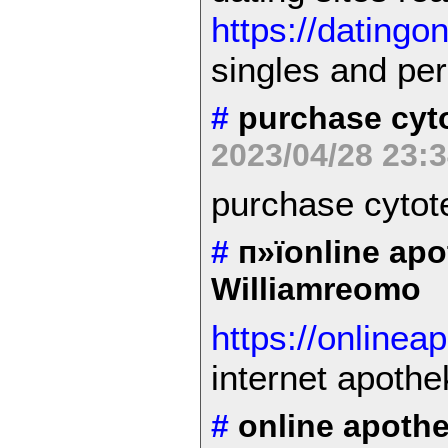
https://datingo
singles and pe
#
purchase cyto
2023/04/28 23:
purchase cytot
#
п»їonline ap
Williamreomo
https://onlinea
internet apothe
#
online apoth