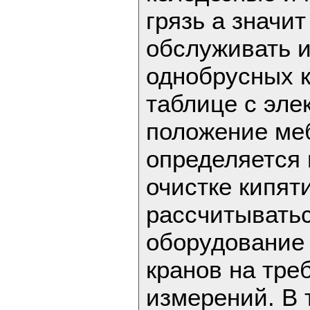
грязь а значи
обслуживать и
однобрусных к
таблице с эле
положение меб
определяется 
очистке кипят
рассчитывать
оборудование 
кранов на тр
измерений. В 