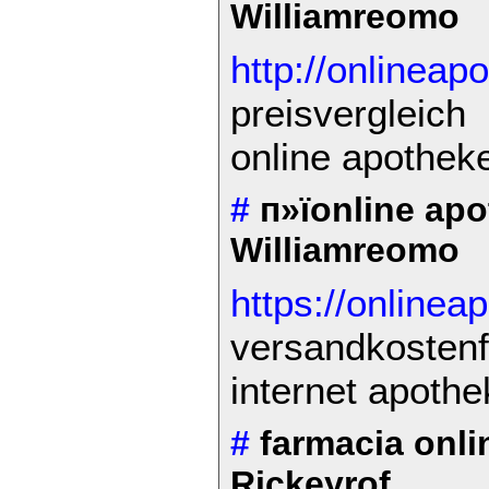
Williamreomo
http://onlineap
preisvergleich
online apothek
#
п»їonline ap
Williamreomo
https://onlinea
versandkostenf
internet apothe
#
farmacia onli
Rickeyrof