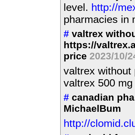
level.
http://m
pharmacies in 
#
valtrex witho
https://valtrex.
price
2023/10/2
valtrex without
valtrex 500 mg 
#
canadian pha
MichaelBum
http://clomid.cl