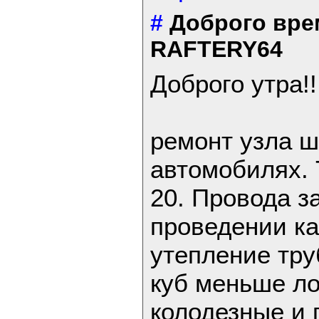
#
Доброго вре
RAFTERY64
Доброго утра!!
ремонт узла ш
автомобилях. 
20. Провода 
проведении ка
утепление тр
куб меньше л
колодезные и 