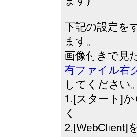
ます)
下記の設定を
ます。
画像付きで見
有ファイル右
してください
1.[スタート]
く
2.[WebCl