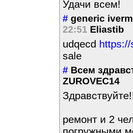
Удачи всем!
#
generic iver
22:51
Eliastib
udqecd
https:/
sale
#
Всем здравс
ZUROVEC14
Здравствуйте!
ремонт и 2 че
погружными м