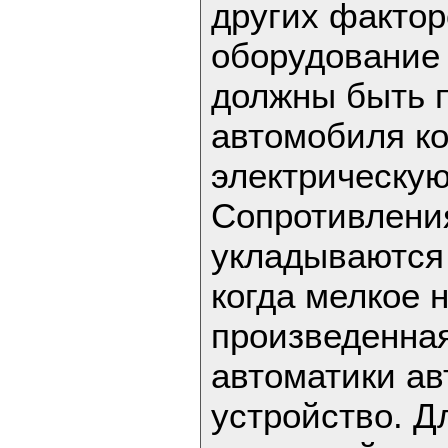
других факто
оборудование
должны быть п
автомобиля к
электрическу
Сопротивлени
укладываются 
когда мелкое 
произведенна
автоматики а
устройство. Д