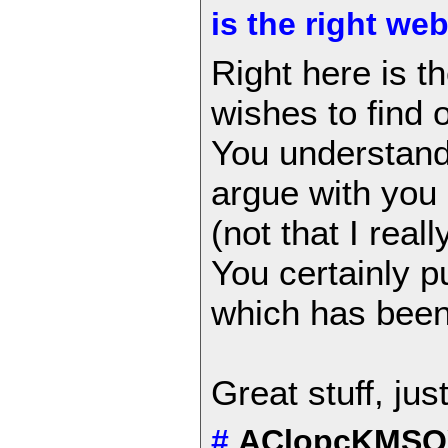
is the right we
Right here is t
wishes to find o
You understand 
argue with you
(not that I rea
You certainly p
which has been
Great stuff, jus
#
AClopcKMS