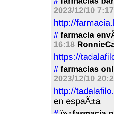
#
farmacias bar
2023/12/10 7:1
http://farmacia
#
farmacia envÃ
16:18
RonnieC
https://tadalafil
#
farmacias on
2023/12/10 20:
http://tadalafilo
en espaÃ±a
#
ï»¿farmacia 