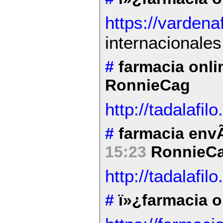
https://vardenaf
internacionales
#
farmacia onli
RonnieCag
http://tadalafilo
#
farmacia envÃ
15:23
RonnieC
http://tadalafilo
#
ï»¿farmacia 