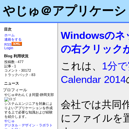
やじゅ＠アプリケーシ
目次
Windows
ホーム
連絡をする
RSS
の右クリック
Login
Blog 利用状況
これは、
1分で
投稿数 - 477
記事 - 1
コメント - 30172
トラックバック - 83
Calendar 2014
ニュース
プロフィール
やじゅ＠わんくま同盟-静岡支部
会社では共同
システムエンジニアを対象によ
りよいアプリケーションを作成
する上で必要な知識および経験
にファイルを
を紹介します。
やじゅ
デジタル・デザイン・ラボラト