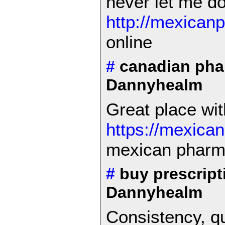
never let me d
http://mexican
online
#
canadian ph
Dannyhealm
Great place wit
https://mexica
mexican pharma
#
buy prescript
Dannyhealm
Consistency, qu