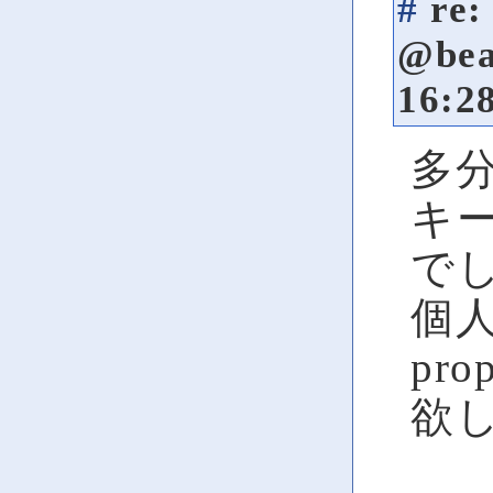
#
re
@be
16:2
多
キ
で
個人的
prop
欲し