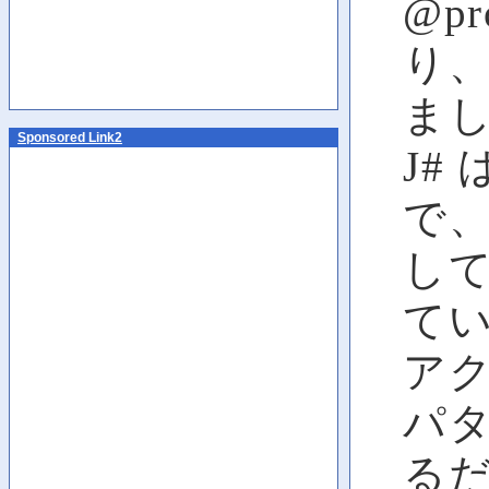
@p
り
ま
Sponsored Link2
J#
で、
し
て
アク
パ
る