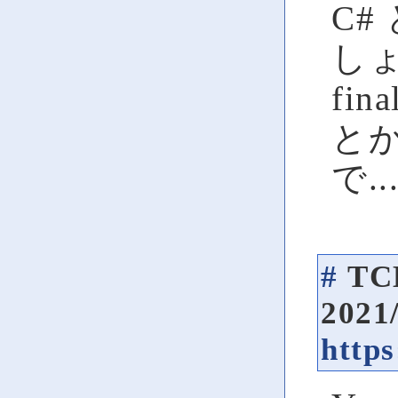
C#
し
fin
と
で..
#
TC
2021
http