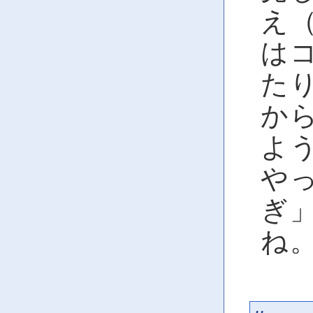
え
は
たり
か
よ
やっ
ぎ
ね