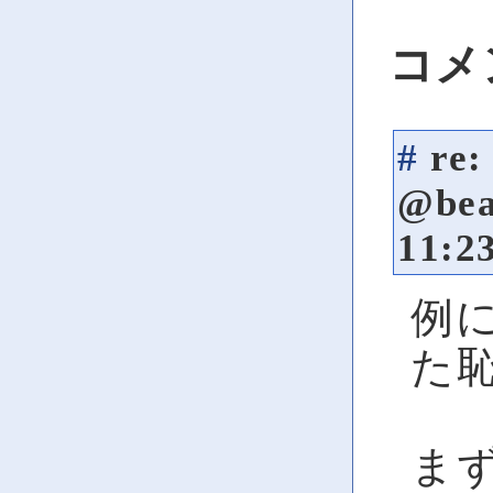
コメ
#
re
@be
11:2
例に
た
まず