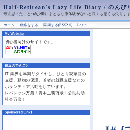
Half-Retirean's Lazy Life Diary / 
最近思ったこと: 幼少期にまともな原体験がないと良くも悪くも尖りま
ホーム
連絡をする
同期する ( RSS 2.0 )
Login
My Website
初心者向けのサイトです。
最近のできごと
IT 業界を早期リタイヤし、ひとり親家庭の
支援、動物の保護、若者の就職支援などの
ボランティア活動をしています。
レバレッジ万歳！資本主義万歳！公助共助
社会万歳！
Sponsored Link1