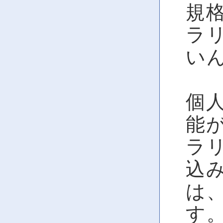
規
ラ
い
個
能
ラ
込
は
す