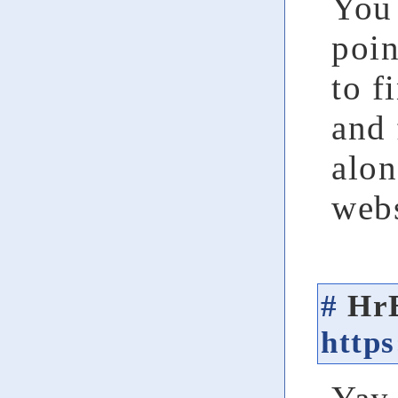
You
poin
to f
and 
alon
webs
#
Hr
http