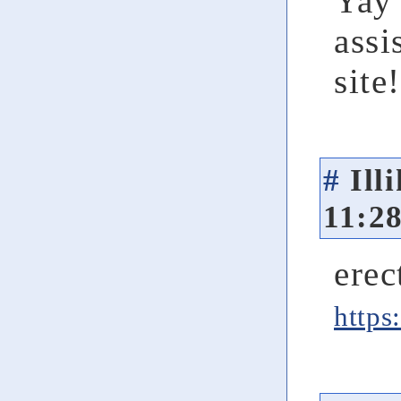
Yay 
assi
site!
#
Ill
11:2
erec
https