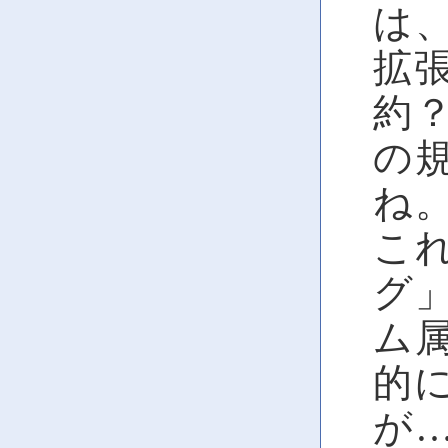
は、
拡
約？
の
ね
こ
グ
ム
的
が