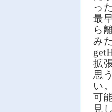
っ
最早
ら
みたい
ge
拡
思
い
可能
見