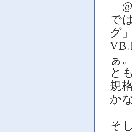
「@
で
グ」
VB
ぁ
とも
規
か
そし