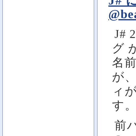
J#
@be
J# 
グ
名
が、
ィ
す
前バ