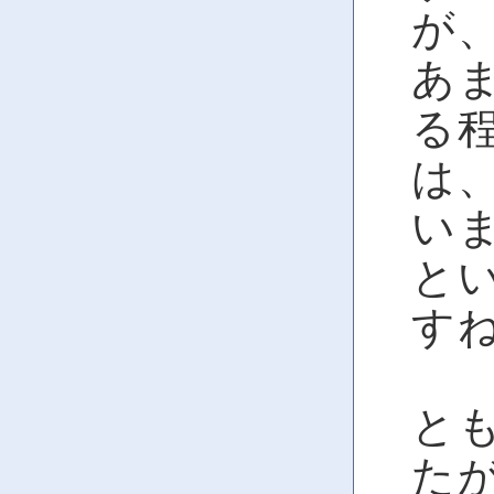
が、
あ
る
は
い
と
す
と
たが