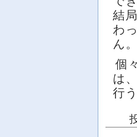
で
結
わ
ん。(
個
は、@
行
投