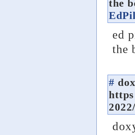
the b
EdPil
ed p
the 
#
dox
https
2022
dox