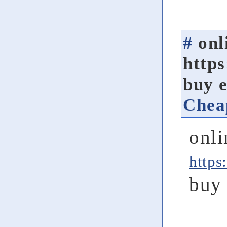
#
onl
https
buy e
Chea
onli
https
buy 