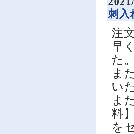
2021
刺入
注
早
た
ま
い
ま
料
を