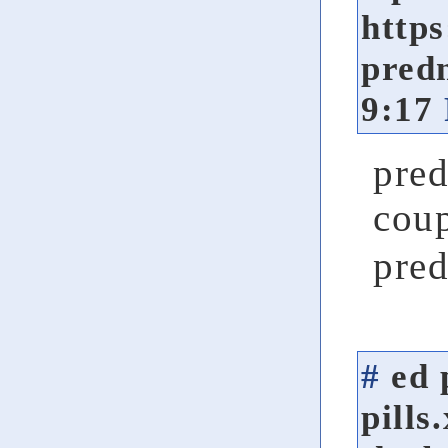
https
pred
9:17
pred
cou
pre
#
ed 
pills