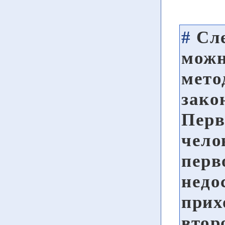
#
Сле
можн
мето
зако
Перв
чело
перв
недо
прих
втор