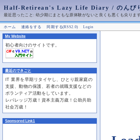
Half-Retirean's Lazy Life Diary / 
最近思ったこと: 幼少期にまともな原体験がないと良くも悪くも尖りま
ホーム
連絡をする
同期する ( RSS 2.0 )
Login
My Website
初心者向けのサイトです。
最近のできごと
IT 業界を早期リタイヤし、ひとり親家庭の
支援、動物の保護、若者の就職支援などの
ボランティア活動をしています。
レバレッジ万歳！資本主義万歳！公助共助
社会万歳！
Sponsored Link1