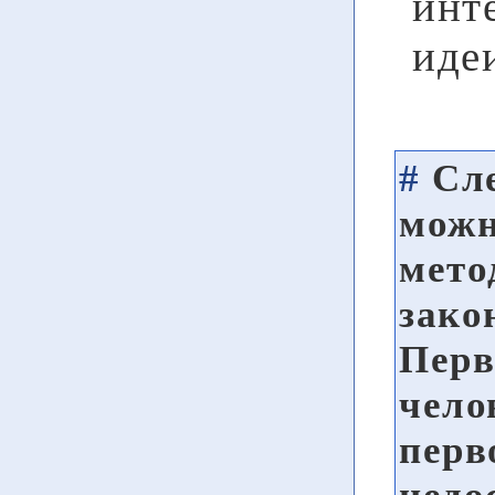
инт
иде
#
Сле
можн
мето
зако
Перв
чело
перв