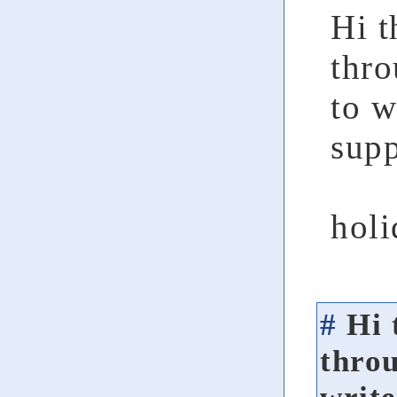
Hi t
thro
to w
supp
holi
#
Hi 
throu