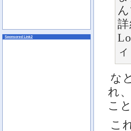
ん
詳
L
Sponsored Link2
ィ
な
れ
こ
これ