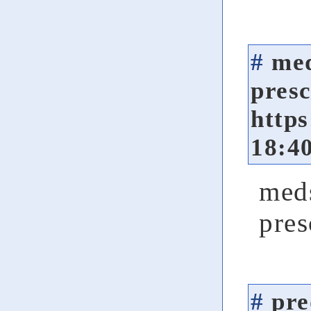
#
med
presc
http
18:4
meds
pres
#
pre