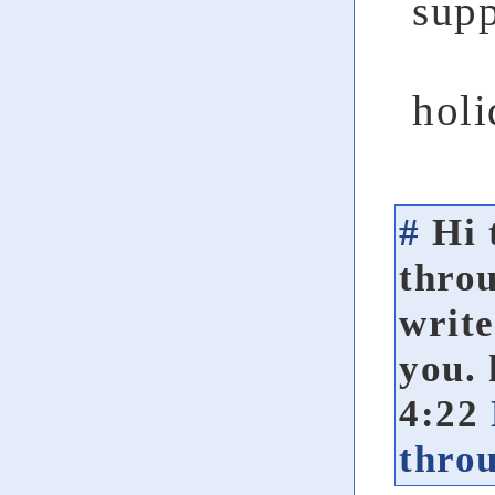
supp
holi
#
Hi 
throu
write
you.
4:22
throu