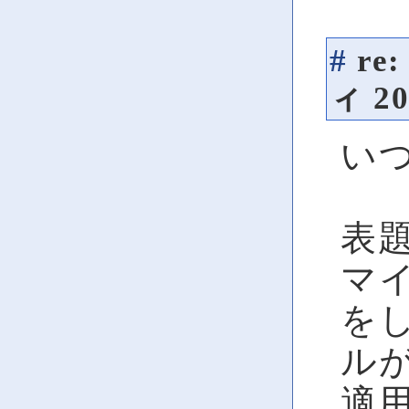
#
re
ィ
20
い
表
マ
を
ル
適