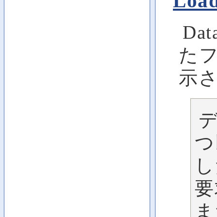
Loa
Da
た
示
デ
つ
し
要
ま