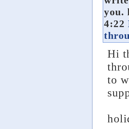
write
you.
4:22
throu
Hi t
thro
to w
supp
holi