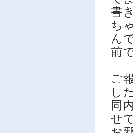
書
ちゃ
ん
前
ご
し
同
せ
お