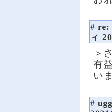
#
re
ィ
20
＞
有
い
#
ug