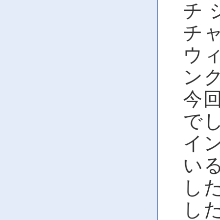
チ 
チャ
ウィ
ン
今
で
イ
い
し
した