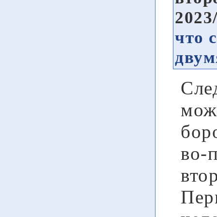
2023
что 
двум
След
мож
бор
во-
вто
Пер