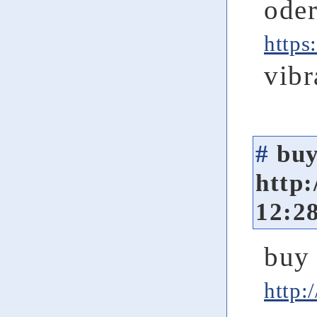
oder
https
vib
#
buy
http:
12:2
buy
http:/