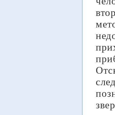
чел
вто
мет
нед
при
при
Отс
сле
поз
звер