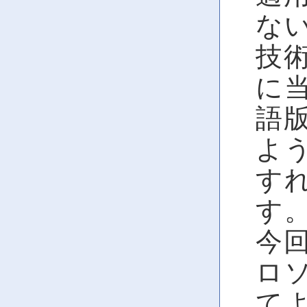
な
技術
に
語
よ
す
す
今
ロ
て