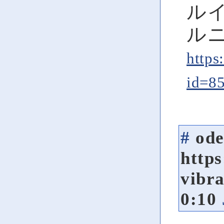
ルイ
ル
https
id=8
#
ode
https
vibr
0:10